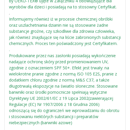
by OEKO-TEX® ujęte w Załączniku 4 obowiązujące dla
wyrobów dla dzieci i posiadają na to stosowny Certyfikat.
.
Informujemy również iż w procesie chemicznej obróbki
oraz uszlachetniania dzianin nie są stosowane żadne
substancje groźne, czy szkodliwe dla zdrowia człowieka,
jak również znajdujące się na liście zabronionych substancji
chemicznych. Proces ten poświadczony jest Certyfikatem.
.
Produkowane przez nas zasłonki posiadają wykończenie
nadające ochronę skóry przed promieniowaniem UV,
zgodnie z oznaczeniem SPF 50+. Efekt jest trwały: na
wielokrotne pranie zgodne z normą ISO 105 E2S, pranie z
dodatkiem chloru zgodnie z normą M&S C37, a także
długotrwałą ekspozycje na światło słoneczne. Stosowane
barwniki oraz środki pomocnicze spełniają wytyczne
Dyrektywy UE 2002/61/EC z 19 Lipca 2002(zawierającej
Regulacje (EC) Nr 1907/2006 z 18 Grudnia 2006)
odnoszącą się do ograniczeń we wprowadzaniu do obrotu
i stosowaniu niektórych substancji i preparatów
niebezpiecznych (barwniki azowe)