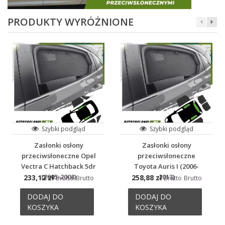
PRODUKTY WYRÓŻNIONE
Szybki podgląd
Szybki podgląd
Zasłonki osłony
Zasłonki osłony
przeciwsłoneczne Opel
przeciwsłoneczne
Vectra C Hatchback 5dr
Toyota Auris I (2006-
(2005-2008)
2013)
233,12 zł
258,88 zł
Brutto
Brutto
Brutto
Brutto
DODAJ DO
DODAJ DO
KOSZYKA
KOSZYKA