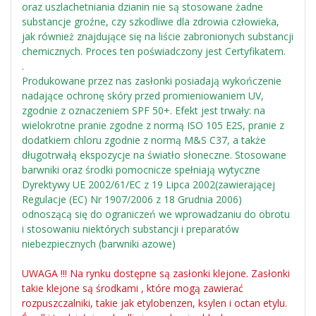
oraz uszlachetniania dzianin nie są stosowane żadne
substancje groźne, czy szkodliwe dla zdrowia człowieka,
jak również znajdujące się na liście zabronionych substancji
chemicznych. Proces ten poświadczony jest Certyfikatem.
.
Produkowane przez nas zasłonki posiadają wykończenie
nadające ochronę skóry przed promieniowaniem UV,
zgodnie z oznaczeniem SPF 50+. Efekt jest trwały: na
wielokrotne pranie zgodne z normą ISO 105 E2S, pranie z
dodatkiem chloru zgodnie z normą M&S C37, a także
długotrwałą ekspozycje na światło słoneczne. Stosowane
barwniki oraz środki pomocnicze spełniają wytyczne
Dyrektywy UE 2002/61/EC z 19 Lipca 2002(zawierającej
Regulacje (EC) Nr 1907/2006 z 18 Grudnia 2006)
odnoszącą się do ograniczeń we wprowadzaniu do obrotu
i stosowaniu niektórych substancji i preparatów
niebezpiecznych (barwniki azowe)
UWAGA !!! Na rynku dostępne są zasłonki klejone. Zasłonki
takie klejone są środkami , które mogą zawierać
rozpuszczalniki, takie jak etylobenzen, ksylen i octan etylu.