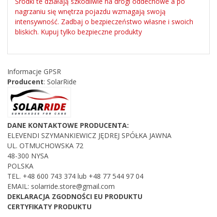
Środki te działają szkodliwie na drogi oddechowe a po
nagrzaniu się wnętrza pojazdu wzmagają swoją
intensywność. Zadbaj o bezpieczeństwo własne i swoich
bliskich. Kupuj tylko bezpieczne produkty
Informacje GPSR
Producent
: SolarRide
DANE KONTAKTOWE PRODUCENTA:
ELEVENDI SZYMANKIEWICZ JĘDREJ SPÓŁKA JAWNA
UL. OTMUCHOWSKA 72
48-300 NYSA
POLSKA
TEL. +48
600 743 374 lub +48 77 544 97 04
EMAIL: solarride.store@gmail.com
DEKLARACJA ZGODNOŚCI EU PRODUKTU
CERTYFIKATY PRODUKTU