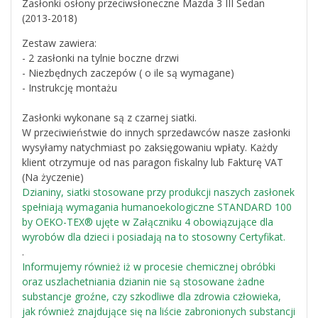
Zasłonki osłony przeciwsłoneczne Mazda 3 III Sedan
(2013-2018)
Zestaw zawiera:
- 2 zasłonki na tylnie boczne drzwi
- Niezbędnych zaczepów ( o ile są wymagane)
- Instrukcję montażu
Zasłonki wykonane są z czarnej siatki.
W przeciwieństwie do innych sprzedawców nasze zasłonki
wysyłamy natychmiast po zaksięgowaniu wpłaty. Każdy
klient otrzymuje od nas paragon fiskalny lub Fakturę VAT
(Na życzenie)
Dzianiny, siatki stosowane przy produkcji naszych zasłonek
spełniają wymagania humanoekologiczne STANDARD 100
by OEKO-TEX® ujęte w Załączniku 4 obowiązujące dla
wyrobów dla dzieci i posiadają na to stosowny Certyfikat.
.
Informujemy również iż w procesie chemicznej obróbki
oraz uszlachetniania dzianin nie są stosowane żadne
substancje groźne, czy szkodliwe dla zdrowia człowieka,
jak również znajdujące się na liście zabronionych substancji