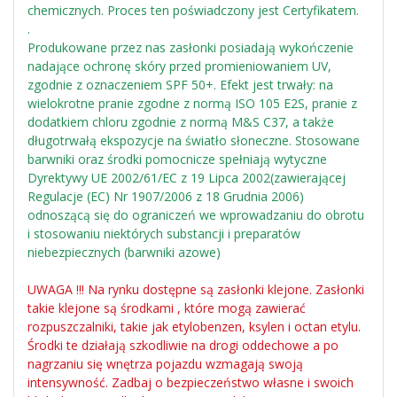
chemicznych. Proces ten poświadczony jest Certyfikatem.
.
Produkowane przez nas zasłonki posiadają wykończenie
nadające ochronę skóry przed promieniowaniem UV,
zgodnie z oznaczeniem SPF 50+. Efekt jest trwały: na
wielokrotne pranie zgodne z normą ISO 105 E2S, pranie z
dodatkiem chloru zgodnie z normą M&S C37, a także
długotrwałą ekspozycje na światło słoneczne. Stosowane
barwniki oraz środki pomocnicze spełniają wytyczne
Dyrektywy UE 2002/61/EC z 19 Lipca 2002(zawierającej
Regulacje (EC) Nr 1907/2006 z 18 Grudnia 2006)
odnoszącą się do ograniczeń we wprowadzaniu do obrotu
i stosowaniu niektórych substancji i preparatów
niebezpiecznych (barwniki azowe)
UWAGA !!! Na rynku dostępne są zasłonki klejone. Zasłonki
takie klejone są środkami , które mogą zawierać
rozpuszczalniki, takie jak etylobenzen, ksylen i octan etylu.
Środki te działają szkodliwie na drogi oddechowe a po
nagrzaniu się wnętrza pojazdu wzmagają swoją
intensywność. Zadbaj o bezpieczeństwo własne i swoich